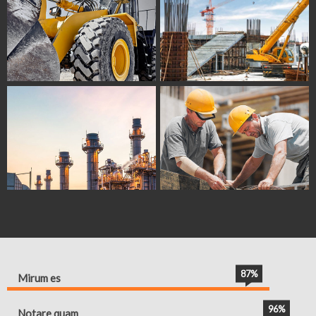
87%
Mirum es
96%
Notare quam