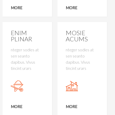
MORE
MORE
ENIM
MOSIE
PLINAR
ACUMS
nteger sodles at
nteger sodles at
sen seanto
sen seanto
dapibus. Vivus
dapibus. Vivus
tincint urars
tincint urars
MORE
MORE