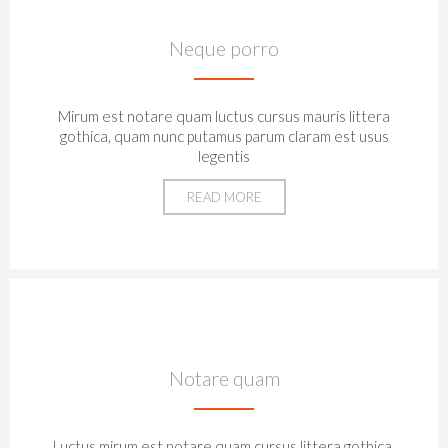
Neque porro
Mirum est notare quam luctus cursus mauris littera
gothica, quam nunc putamus parum claram est usus
legentis
READ MORE
Notare quam
Luctus mirum est notare quam cursus littera gothica,