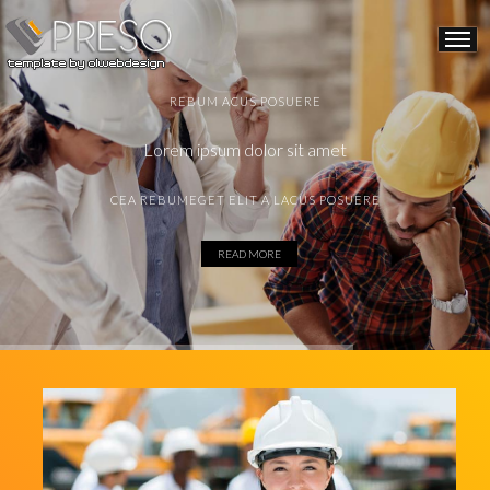
REBUM ACUS POSUERE
Lorem ipsum dolor sit amet
CEA REBUMEGET ELIT A LACUS POSUERE
READ MORE