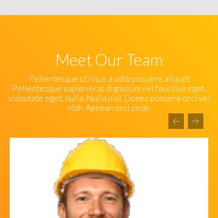
Meet Our Team
Pellentesque ut risus a odio posuere aliquet
Pellentesque sapien erat dignissim vel faucibus eget,
vulputate eget, nulla. Nulla nisl. Donec posuere orci vel
nibh. Aenean orci pede.