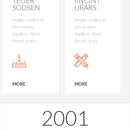
TEGER
IINCINT
SODSEN
URARS
nteger sodles at
nteger sodles at
sen seanto
sen seanto
dapibus. Vivus
dapibus. Vivus
tincint urars
tincint urars
MORE
MORE
2001