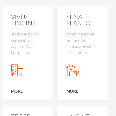
VIVUS
SENA
TINCINT
SEANTO
nteger sodles at
nteger sodles at
sen seanto
sen seanto
dapibus. Vivus
dapibus. Vivus
tincint urars
tincint urars
MORE
MORE